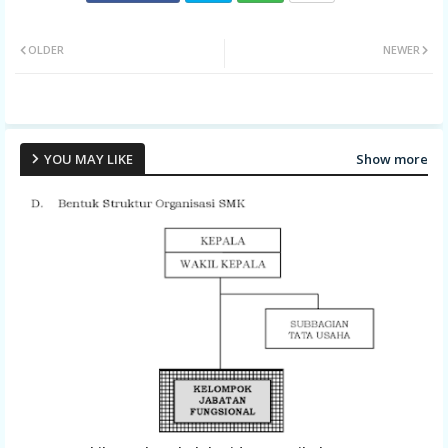
Twit
Wh
OLDER
NEWER
ter
ats
app
Show more
YOU MAY LIKE