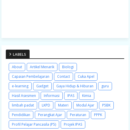
LABELS
About
Artikel Menarik
Biologi
Capaian Pembelajaran
Contact
Cuka Apel
e-learning
Gadget
Gaya Hidup & Hiburan
guru
Hasil Asesmen
Informasi
IPAS
Kimia
limbah padat
LKPD
Materi
Modul Ajar
P5BK
Pendidikan
Perangkat Ajar
Peraturan
PPPK
Profil Pelajar Pancasila (P5)
Projek IPAS