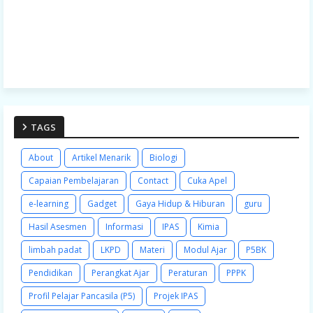
TAGS
About
Artikel Menarik
Biologi
Capaian Pembelajaran
Contact
Cuka Apel
e-learning
Gadget
Gaya Hidup & Hiburan
guru
Hasil Asesmen
Informasi
IPAS
Kimia
limbah padat
LKPD
Materi
Modul Ajar
P5BK
Pendidikan
Perangkat Ajar
Peraturan
PPPK
Profil Pelajar Pancasila (P5)
Projek IPAS