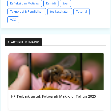
Refleksi dan Motivasi
Remidi
Soal
Teknologi & Pendidikan
tes kesehatan
Tutorial
VCO
ARTIKEL MENARIK
HP Terbaik untuk Fotografi Makro di Tahun 2025
M