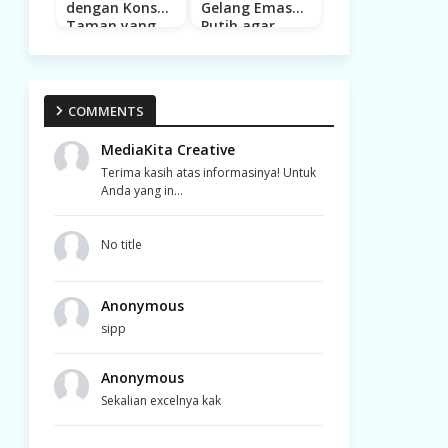
dengan Konsep
Gelang Emas
Taman yang
Putih agar
Ramah
Tidak Mudah
Lingkungan
Kusam
COMMENTS
MediaKita Creative
Terima kasih atas informasinya! Untuk
Anda yang in...
No title
Anonymous
sipp
Anonymous
Sekalian excelnya kak