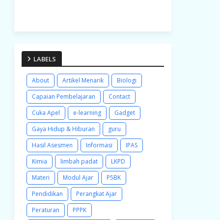
LABELS
About
Artikel Menarik
Biologi
Capaian Pembelajaran
Contact
Cuka Apel
e-learning
Gadget
Gaya Hidup & Hiburan
guru
Hasil Asesmen
Informasi
IPAS
Kimia
limbah padat
LKPD
Materi
Modul Ajar
P5BK
Pendidikan
Perangkat Ajar
Peraturan
PPPK