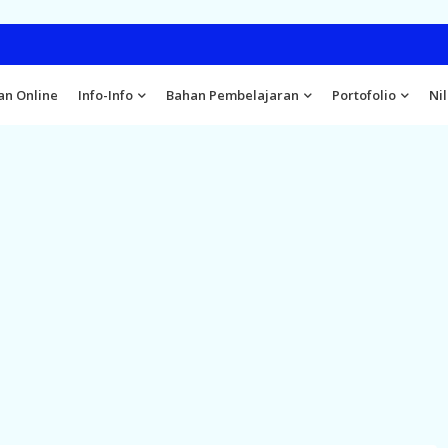
an Online
Info-Info
Bahan Pembelajaran
Portofolio
Nil