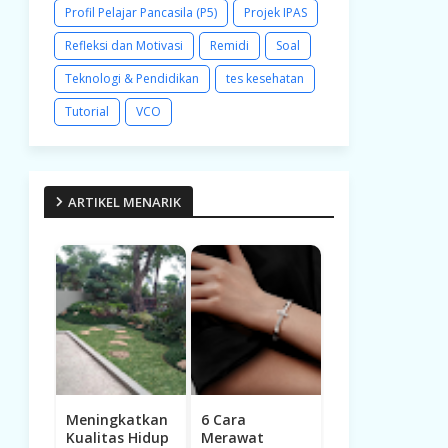
Profil Pelajar Pancasila (P5)
Projek IPAS
Refleksi dan Motivasi
Remidi
Soal
Teknologi & Pendidikan
tes kesehatan
Tutorial
VCO
ARTIKEL MENARIK
Meningkatkan
6 Cara
Kualitas Hidup
Merawat