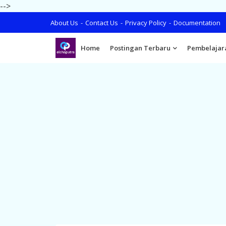
-->
About Us
Contact Us
Privacy Policy
Documentation
Home
Postingan Terbaru
Pembelajar