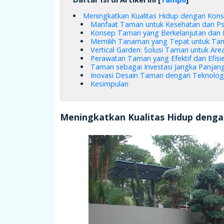
Meningkatkan Kualitas Hidup dengan Ko
Manfaat Taman untuk Kesehatan dan Ps
Konsep Taman yang Berkelanjutan dan E
Memilih Tanaman yang Tepat untuk Ta
Vertical Garden: Solusi Taman untuk Are
Perawatan Taman yang Efektif dan Efisi
Taman sebagai Investasi Jangka Panjan
Inovasi Desain Taman dengan Teknolog
Kesimpulan
Meningkatkan Kualitas Hidup deng