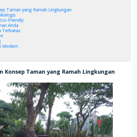
nsep Taman yang Ramah Lingkungan
ikologis
co-Friendly
man Anda
a Terbatas
en
g
i Modern
an Konsep Taman yang Ramah Lingkungan