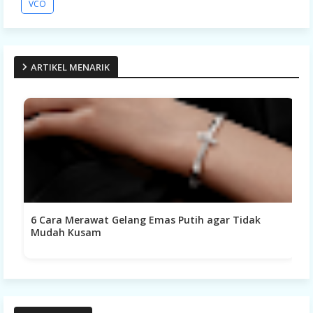
VCO
ARTIKEL MENARIK
6 Cara Merawat Gelang Emas Putih agar Tidak
W
Mudah Kusam
K