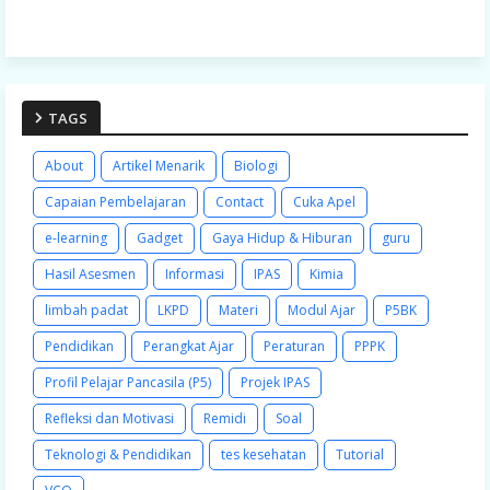
TAGS
About
Artikel Menarik
Biologi
Capaian Pembelajaran
Contact
Cuka Apel
e-learning
Gadget
Gaya Hidup & Hiburan
guru
Hasil Asesmen
Informasi
IPAS
Kimia
limbah padat
LKPD
Materi
Modul Ajar
P5BK
Pendidikan
Perangkat Ajar
Peraturan
PPPK
Profil Pelajar Pancasila (P5)
Projek IPAS
Refleksi dan Motivasi
Remidi
Soal
Teknologi & Pendidikan
tes kesehatan
Tutorial