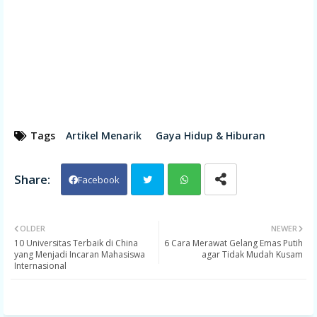
Tags
Artikel Menarik
Gaya Hidup & Hiburan
Facebook
Twit
Wh
OLDER
NEWER
10 Universitas Terbaik di China
ter
6 Cara Merawat Gelang Emas Putih
ats
yang Menjadi Incaran Mahasiswa
agar Tidak Mudah Kusam
Internasional
app