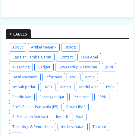
LABELS
About
Artikel Menarik
Biologi
Capaian Pembelajaran
Contact
Cuka Apel
e-learning
Gadget
Gaya Hidup & Hiburan
guru
Hasil Asesmen
Informasi
IPAS
Kimia
limbah padat
LKPD
Materi
Modul Ajar
P5BK
Pendidikan
Perangkat Ajar
Peraturan
PPPK
Profil Pelajar Pancasila (P5)
Projek IPAS
Refleksi dan Motivasi
Remidi
Soal
Teknologi & Pendidikan
tes kesehatan
Tutorial